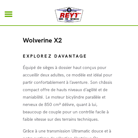
Bienvenue
Quads
Wolverine X2
Motoneige
Occasions
EXPLOREZ DAVANTAGE
Équipé de sièges à dossier haut conçus pour
Equipements et Accessoires
accueillir deux adultes, ce modèle est idéal pour
partir confortablement à l’aventure. Son châssis
SSV
compact offre de hauts niveaux d’agilité et de
maniabilité. Le moteur bicylindre parallèle et
Contact
nerveux de 850 cm³ délivre, quant à lui,
Reyt Motoculture
beaucoup de couple pour un contrôle facile à
faible vitesse sur des terrains techniques.
Grâce à une transmission Ultramatic douce et à