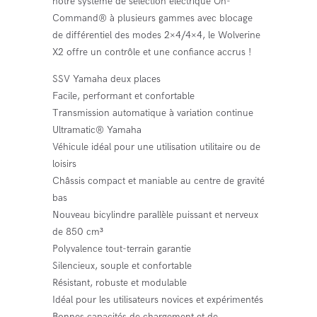
notre système de sélection électrique On-
Command® à plusieurs gammes avec blocage
de différentiel des modes 2×4/4×4, le Wolverine
X2 offre un contrôle et une confiance accrus !
SSV Yamaha deux places
Facile, performant et confortable
Transmission automatique à variation continue
Ultramatic® Yamaha
Véhicule idéal pour une utilisation utilitaire ou de
loisirs
Châssis compact et maniable au centre de gravité
bas
Nouveau bicylindre parallèle puissant et nerveux
de 850 cm³
Polyvalence tout-terrain garantie
Silencieux, souple et confortable
Résistant, robuste et modulable
Idéal pour les utilisateurs novices et expérimentés
Bonnes capacités de chargement et de