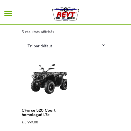
Bienvenue
Quads
5 résultats affichés
Motoneige
Occasions
Equipements et Accessoires
SSV
Contact
Reyt Motoculture
CForce 520 Court
homologué L7e
€
5 999,00