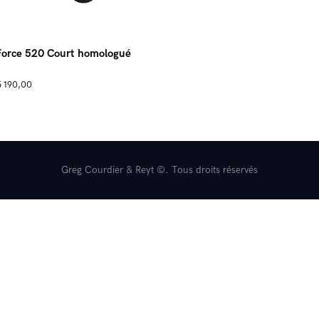
SSV
orce 520 Court homologué
Contact
3
 190,00
Reyt Motoculture
Greg Courdier & Reyt ©. Tous droits réservés