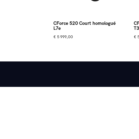
CForce 520 Court homologué
CF
L7e
T
€
5 999,00
€
5